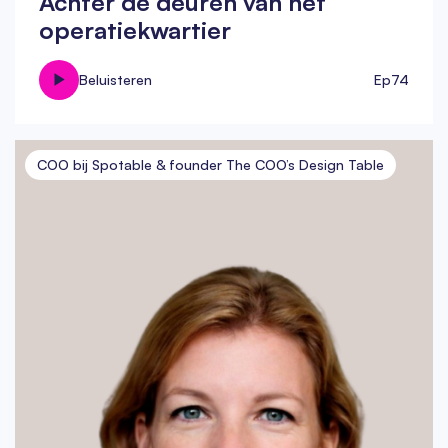
Achter de deuren van het
operatiekwartier
Beluisteren
Ep
74
COO bij Spotable & founder The COO’s Design Table