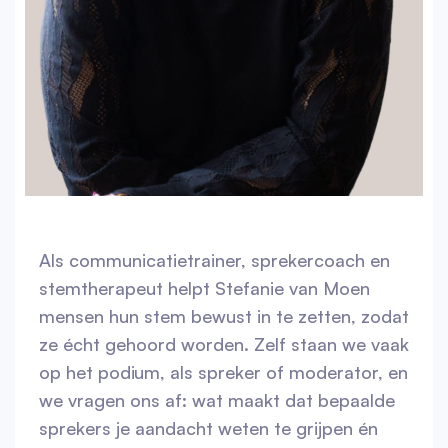
Als communicatietrainer, sprekercoach en
stemtherapeut helpt Stefanie van Moen
mensen hun stem bewust in te zetten, zodat
ze écht gehoord worden. Zelf staan we vaak
op het podium, als spreker of moderator, en
we vragen ons af: wat maakt dat bepaalde
sprekers je aandacht weten te grijpen én