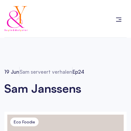
19 Jun
Sam serveert verhalen
Ep
24
Sam Janssens
Eco Foodie