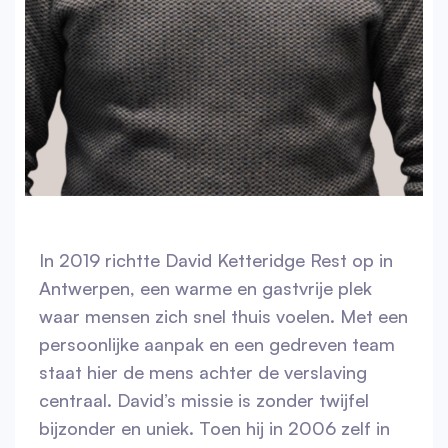
In 2019 richtte David Ketteridge Rest op in
Antwerpen, een warme en gastvrije plek
waar mensen zich snel thuis voelen. Met een
persoonlijke aanpak en een gedreven team
staat hier de mens achter de verslaving
centraal. David’s missie is zonder twijfel
bijzonder en uniek. Toen hij in 2006 zelf in