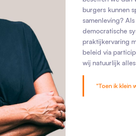
burgers kunnen s
samenleving? Als 
democratische sy
praktijkervaring 
beleid via partici
wij natuurlijk all
"Toen ik klein 