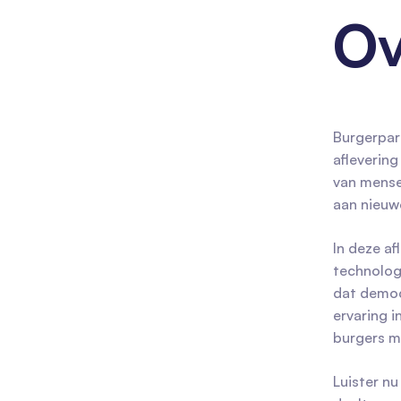
Ov
Burgerpart
aflevering
van mense
aan nieuw
In deze af
technolog
dat democ
ervaring i
burgers m
Luister nu