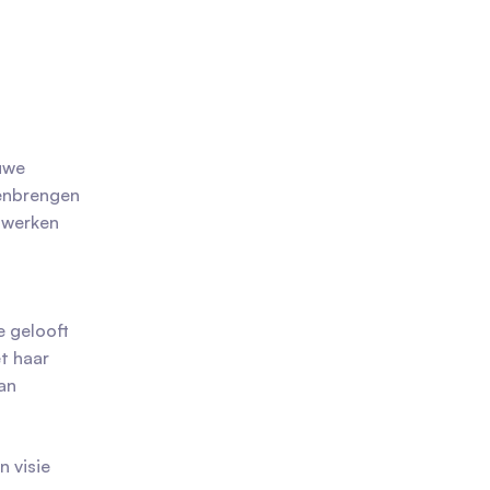
euwe
menbrengen
 werken
e gelooft
t haar
van
n visie