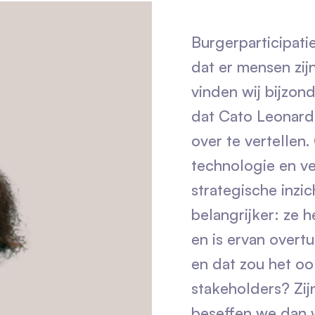
Burgerparticipati
dat er mensen zijn
vinden wij bijzond
dat Cato Leonard 
over te vertellen.
technologie en ve
strategische inzi
belangrijker: ze 
en is ervan overt
en dat zou het ook
stakeholders? Zijn
beseffen we dan w