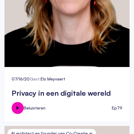
07/16/20
Gast:
Els Meyvaert
Privacy in een digitale wereld
Beluisteren
Ep
79
AI architect en founder van Co-Creatie.ai